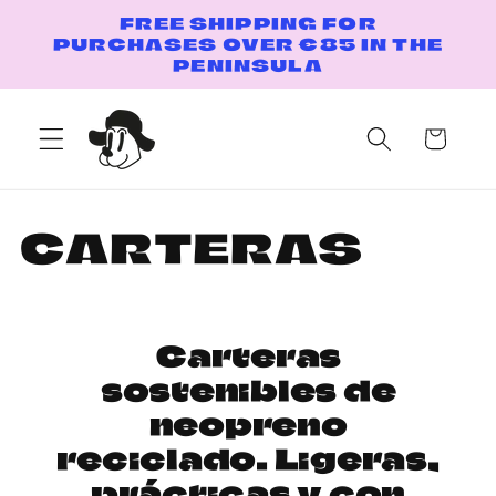
Skip to
FREE SHIPPING FOR
content
PURCHASES OVER €85 IN THE
PENINSULA
Cart
C
CARTERAS
o
l
Carteras
sostenibles de
l
neopreno
e
reciclado. Ligeras,
prácticas y con