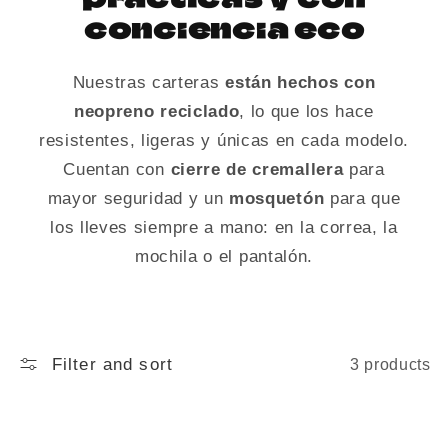
c
conciencia eco
t
Nuestras carteras
están hechos con
i
neopreno reciclado
, lo que los hace
o
resistentes, ligeras y únicas en cada modelo.
Cuentan con
cierre de cremallera
para
n
mayor seguridad y un
mosquetón
para que
los lleves siempre a mano: en la correa, la
:
mochila o el pantalón.
Filter and sort
3 products