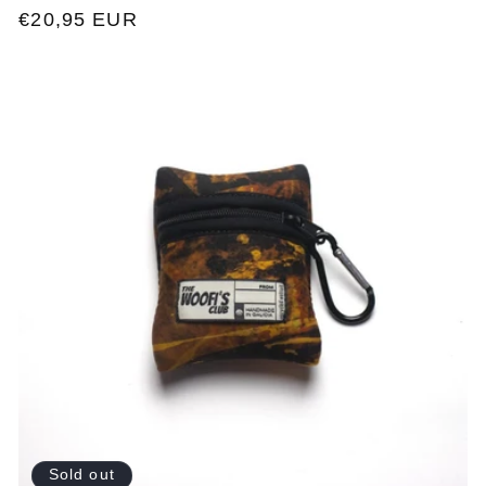
Regular
€20,95 EUR
price
Sold out