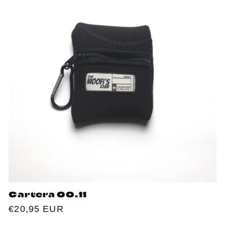
Cartera 00.11
Regular
€20,95 EUR
price