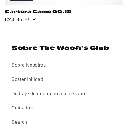
Cartera Camo 00.18
Regular
€24,95 EUR
price
Sobre The Woofi's Club
Sobre Nosotros
Sostenibilidad
De traje de neopreno a accesorio
Cuidados
Search